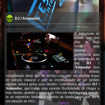
DJ / Animador
É importante de
referir que nos
dias de hoje
existe uma
enorme
preferência para
a contratação de
um
DJ /
Animador
face
a infinita
versatilidade deste tipo de serviço conceder um enorme leque
de seleção musical e que na eventualidade de ser pedido
alguma música pelos seus clientes / convidados ao nosso
DJ /
Animador
, que existe uma enorme flexibilidade de chegar a
esse desejo, quando a música ao vivo em muitos casos prende-
se ao reportório limitado do artista ou banda/grupo que faz a
sua atuação ao vivo.