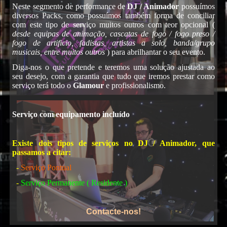
DJs
Neste segmento de performance de
DJ / Animador
possuímos
diversos Packs, como possuímos também forma de conciliar
com este tipo de serviço muitos outros com teor opcional (
desde equipas de animação, cascatas de fogo / fogo preso /
fogo de artificio, fadistas, artistas a solo, banda/grupo
musicais, entre muitos outros
) para abrilhantar o seu evento.
Diga-nos o que pretende e teremos uma solução ajustada ao
seu desejo, com a garantia que tudo que iremos prestar como
serviço terá todo o
Glamour
e profissionalismo.
Karaoke
Serviço com equipamento incluído
Existe dois tipos de serviços no DJ / Animador, que
passamos a citar:
-
Serviço Pontual
-
Serviço Permanente ( Residente )
Contacte-nos!