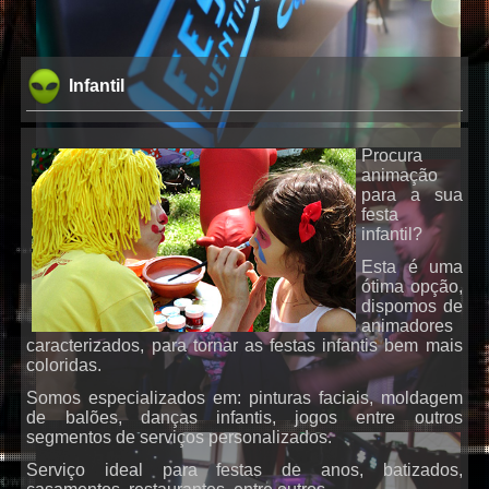
Infantil
Procura
animação
para a sua
DJs
festa
infantil?
Esta é uma
ótima opção,
dispomos de
animadores
caracterizados, para tornar as festas infantis bem mais
coloridas.
Somos especializados em: pinturas faciais, moldagem
Karaoke
de balões, danças infantis, jogos entre outros
segmentos de serviços personalizados.
Serviço ideal para festas de anos, batizados,