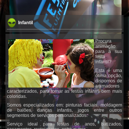
Infantil
Procura
animação
para a sua
DJs
festa
infantil?
Esta é uma
ótima opção,
dispomos de
animadores
caracterizados, para tornar as festas infantis bem mais
coloridas.
Somos especializados em: pinturas faciais, moldagem
de balões, danças infantis, jogos entre outros
Karaoke
segmentos de serviços personalizados.
Serviço ideal para festas de anos, batizados,