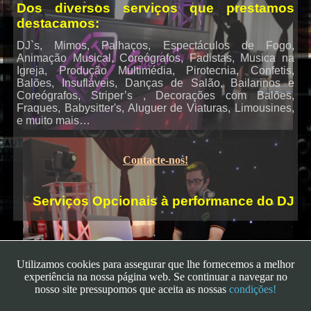
Dos diversos serviços que prestamos
destacamos:
Karaoke
DJ`s, Mimos, Palhaços, Espectáculos de Fogo,
Animação Musical, Coreógrafos, Fadistas, Musica na
Igreja, Produção Multimédia, Pirotecnia, Confetis,
Balões, Insufláveis, Danças de Salão, Bailarinos e
Coreógrafos, Striper’s , Decorações com Balões,
Fraques, Babysitter's, Aluguer de Viaturas, Limousines,
e muito mais…
Contacte-nos!
Serviços Opcionais à performance do DJ
Utilizamos cookies para assegurar que lhe fornecemos a melhor
experiência na nossa página web. Se continuar a navegar no
nosso site pressupomos que aceita as nossas
condições!