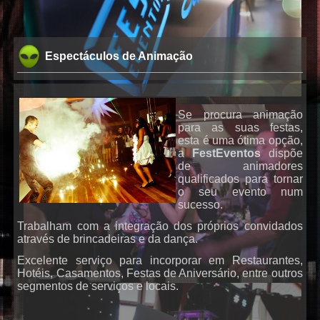
Espectáculos de Animação
Se procura animação
para as suas festas,
esta é uma ótima opção,
a
FestEventos
dispõe
de animadores
qualificados para tornar
o seu evento num
sucesso.
DJs
Trabalham com a integração dos próprios convidados
através de brincadeiras e da dança.
Excelente serviço para incorporar em Restaurantes,
Hotéis, Casamentos, Festas de Aniversário, entre outros
segmentos de serviços e locais.