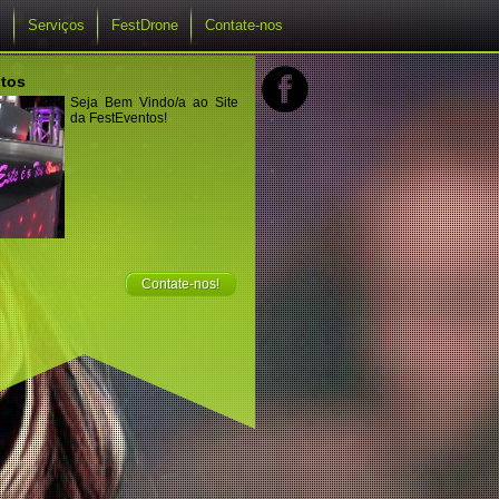
s
Serviços
FestDrone
Contate-nos
tos
Seja Bem Vindo/a ao Site
da FestEventos!
Contate-nos!