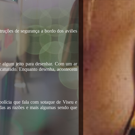
struções de segurança a bordo dos aviões
sse algum jeito para desenhar. Com um ar
ricaturado. Enquanto desenha, acontecem
polícia que fala com sotaque de Viseu e
das as razões e mais algumas sendo que