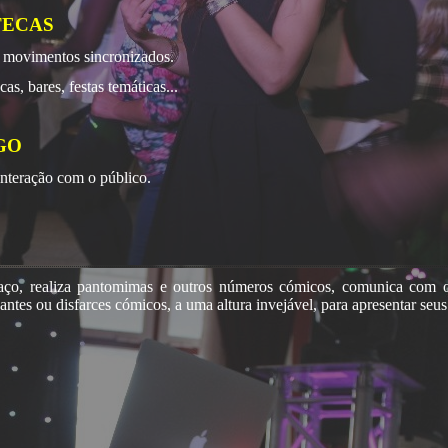
TECAS
 movimentos sincronizados.
s, bares, festas temáticas...
GO
interação com o público.
aço, realiza pantomimas e outros números cómicos, comunica com o 
gantes ou disfarces cómicos, a uma altura invejável, para apresentar seu