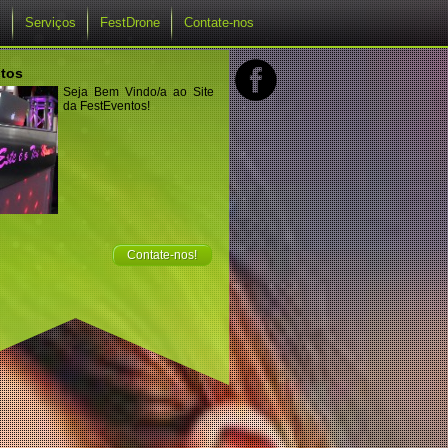
s
Serviços
FestDrone
Contate-nos
tos
Seja Bem Vindo/a ao Site
da FestEventos!
Contate-nos!