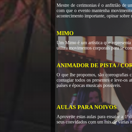
Mestre de cerimonias é o anfitrião de 
com que o evento mantenha movimento. C
acontecimento importante, opinar sobre 
MIMO
Um Mimo é um artística que representa
utiliza movimentos corporais para se co
ANIMADOR DE PISTA / C
O que lhe propomos, são coreografias c
contagiar todos os presentes e leve-os a
países e épocas musicais possíveis.
AULAS PARA NOIVOS
Aproveite estas aulas para ensaiar a 1ª 
seus convidados com um mix de várias mu