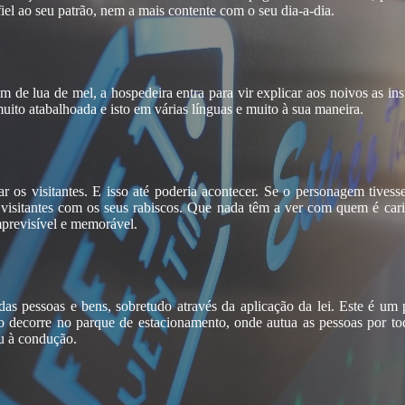
el ao seu patrão, nem a mais contente com o seu dia-a-dia.
 de lua de mel, a hospedeira entra para vir explicar aos noivos as in
to atabalhoada e isto em várias línguas e muito à sua maneira.
rar os visitantes. E isso até poderia acontecer. Se o personagem tive
 visitantes com os seus rabiscos. Que nada têm a ver com quem é ca
mprevisível e memorável.
das pessoas e bens, sobretudo através da aplicação da lei. Este é um 
ão decorre no parque de estacionamento, onde autua as pessoas
por to
ou à condução.