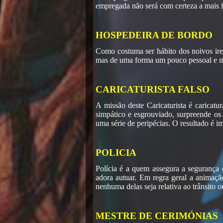
empregada não será com certeza a mais fi
HOSPEDEIRA DE BORDO
Como costuma ser hábito dos noivos irem
mas de uma forma um pouco pessoal e mui
CARICATURISTA FALSO
A missão deste Caricaturista é caricatu
simpático e esgrouviado, surpreende os
uma série de peripécias. O resultado é i
POLICIA
Polícia é a quem assegura a segurança 
adora autuar. Em regra geral a animaç
nenhuma delas seja relativa ao trânsito 
MESTRE DE CERIMÓNIAS