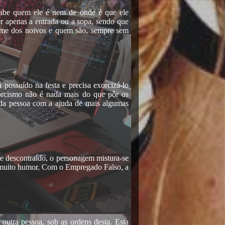
abe quem ele é nem de onde é que ele
r apenas a entrada ou a sopa, sendo que
nome dos noivos e quem são, sempre sem
ossuído na festa e precisa exorcizá-lo
xorcismo não é nada mais do que pôr os
ta da pessoa com a ajuda de mais algumas
e descontraído, o personagem mistura-se
, muito humor. Com o Empregado Falso, a
outra pessoa, sob as ordens desta. Esta