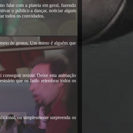
o falar com a plateia em geral, fazendo
ivar o público a dançar, noticiar algum
tar todos os convidados.
r meio de gestos. Um mimo é alguém que
conseguir resistir. Deixe esta animação
vestuário que os farão relembrar todos os
radicional, ou simplesmente surpreenda os