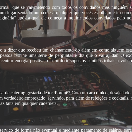
ormal, que se vai metendo com todos os convidados mas ninguém s
rá um lugar sentado numa mesa qualquer que vocês escolham e irá come
aginária” após a qual ele começa a inquirir todos convidados pelo 
tro a dizer que recebeu um chamamento do além em como alguém está p
a pessoa faz-lhe uma serie de perguntas e diz que o vai ajudar. O e
entrar energia positiva, e a proferir supostos cânticos tribais à vol
a de catering gostaria de ter. Porquê? Com um ar cómico, desajeitado 
um verdadeiro empregado, servindo, para além de refeições e cocktails
faz falta em qualquer caderneta.
rviço de forma não eventual e mediante pagamento de salário, para 