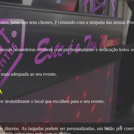
utos, junto dos seus clientes, é contando com a simpatia das nossas Pr
 nossas hospedeiras recebem com profissionalismo e dedicação todos o
o mais adequada ao seu evento.
A
e deslumbrante o local que escolheu para o seu evento.
os diurnos. As largadas podem ser personalizadas, um balão por conv
que irão soltar uma rede com os balões.