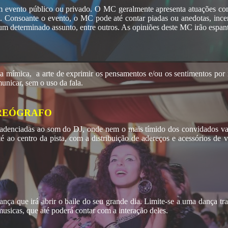
um evento público ou privado. O MC geralmente apresenta atuações com
onsoante o evento, o MC pode até contar piadas ou anedotas, incent
um determinado assunto, entre outros. As opiniões deste MC irão espan
 a mímica, a arte de exprimir os pensamentos e/ou os sentimentos po
municar, sem o uso da fala.
OREÓGRAFO
adenciadas ao som do DJ, onde nem o mais tímido dos convidados vai 
té ao centro da pista, com a distribuição de adereços e acessórios de 
dança que irá abrir o baile do seu grande dia. Limite-se a uma dança t
sicas, que até poderá contar com a interação deles.