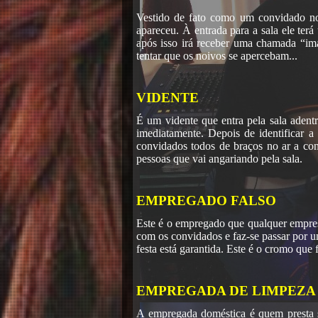
Vestido de fato como um convidado n
apareceu. À entrada para a sala ele te
após isso irá receber uma chamada “im
tentar que os noivos se apercebam...
VIDENTE
É um vidente que entra pela sala aden
imediatamente. Depois de identificar 
convidados todos de braços no ar a conc
pessoas que vai angariando pela sala.
EMPREGADO FALSO
Este é o empregado que qualquer empres
com os convidados e faz-se passar por 
festa está garantida. Este é o cromo que 
EMPREGADA DE LIMPEZA
A empregada doméstica é quem presta se