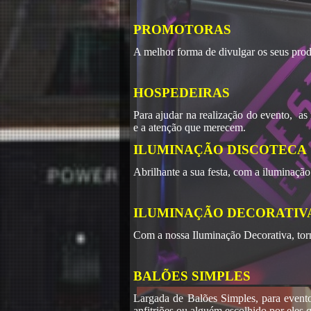
PROMOTORAS
A melhor forma de divulgar os seus prod
HOSPEDEIRAS
Para ajudar na realização do evento, as
e a atenção que merecem.
ILUMINAÇÃO DISCOTECA
Abrilhante a sua festa, com a iluminaçã
ILUMINAÇÃO DECORATIV
Com a nossa Iluminação Decorativa, torn
BALÕES SIMPLES
Largada de Balões Simples, para event
anfitriões ou alguém escolhido por eles 