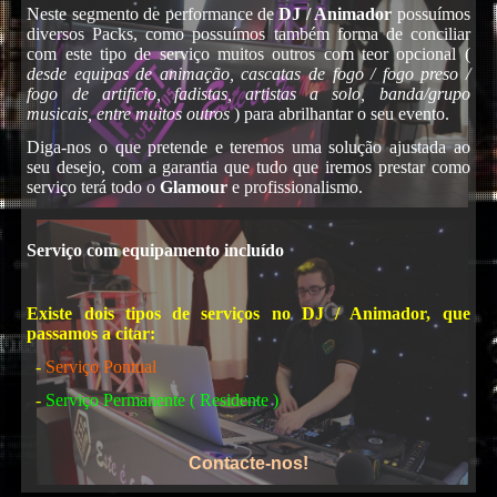
Neste segmento de performance de
DJ / Animador
possuímos
diversos Packs, como possuímos também forma de conciliar
com este tipo de serviço muitos outros com teor opcional (
desde equipas de animação, cascatas de fogo / fogo preso /
fogo de artificio, fadistas, artistas a solo, banda/grupo
musicais, entre muitos outros
) para abrilhantar o seu evento.
Diga-nos o que pretende e teremos uma solução ajustada ao
seu desejo, com a garantia que tudo que iremos prestar como
serviço terá todo o
Glamour
e profissionalismo.
Karaoke
Serviço com equipamento incluído
Existe dois tipos de serviços no DJ / Animador, que
passamos a citar:
-
Serviço Pontual
-
Serviço Permanente ( Residente )
Contacte-nos!