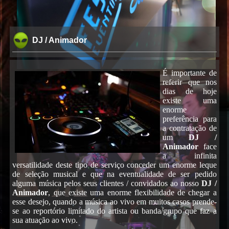
DJ / Animador
É importante de
referir que nos
dias de hoje
existe uma
enorme
preferência para
a contratação de
um
DJ /
Animador
face
a infinita
versatilidade deste tipo de serviço conceder um enorme leque
de seleção musical e que na eventualidade de ser pedido
alguma música pelos seus clientes / convidados ao nosso
DJ /
Animador
, que existe uma enorme flexibilidade de chegar a
esse desejo, quando a música ao vivo em muitos casos prende-
se ao reportório limitado do artista ou banda/grupo que faz a
sua atuação ao vivo.