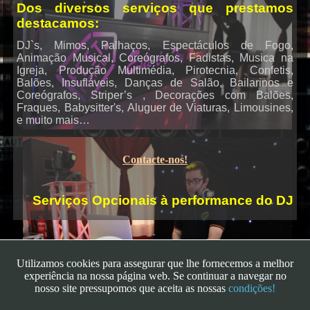
Dos diversos serviços que prestamos
destacamos:
DJ`s, Mimos, Palhaços, Espectáculos de Fogo,
Karaoke
Animação Musical, Coreógrafos, Fadistas, Musica na
Igreja, Produção Multimédia, Pirotecnia, Confetis,
Balões, Insufláveis, Danças de Salão, Bailarinos e
Coreógrafos, Striper’s , Decorações com Balões,
Fraques, Babysitter's, Aluguer de Viaturas, Limousines,
e muito mais…
Contacte-nos!
Serviços Opcionais à performance do DJ
Utilizamos cookies para assegurar que lhe fornecemos a melhor
experiência na nossa página web. Se continuar a navegar no
nosso site pressupomos que aceita as nossas
condições!