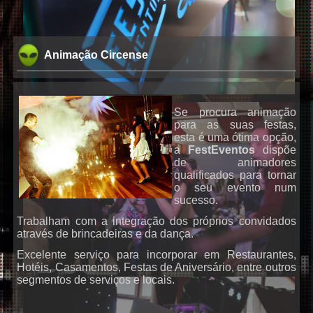
Animação Circense
Se procura animação
para as suas festas,
esta é uma ótima opção,
a
FestEventos
dispõe
de animadores
qualificados para tornar
o seu evento num
sucesso.
Trabalham com a integração dos próprios convidados
DJs
através de brincadeiras e da dança.
Excelente serviço para incorporar em Restaurantes,
Hotéis, Casamentos, Festas de Aniversário, entre outros
segmentos de serviços e locais.