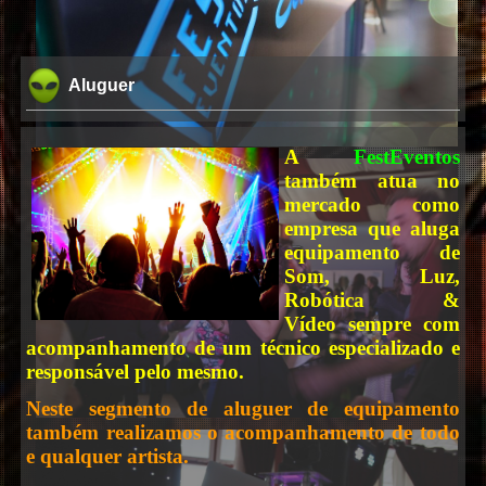
Aluguer
A
FestEventos
também atua no
mercado como
empresa que aluga
equipamento de
Som, Luz,
Robótica &
Vídeo sempre com
acompanhamento de um técnico especializado e
responsável pelo mesmo.
Neste segmento de aluguer de equipamento
também realizamos o acompanhamento de todo
e qualquer artista.