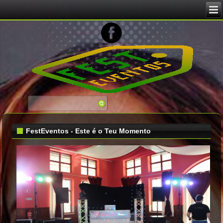
Image 02
FestEventos - Este é o Teu Momento