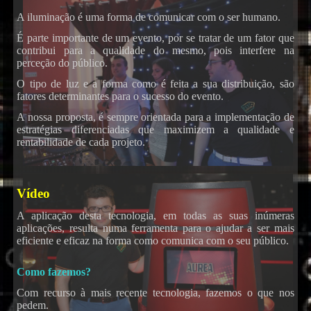
A iluminação é uma forma de comunicar com o ser humano.
É parte importante de um evento, por se tratar de um fator que
contribui para a qualidade do mesmo, pois interfere na
perceção do público.
O tipo de luz e a forma como é feita a sua distribuição, são
fatores determinantes para o sucesso do evento.
A nossa proposta, é sempre orientada para a implementação de
estratégias diferenciadas que maximizem a qualidade e
rentabilidade de cada projeto.
DJ
Vídeo
A aplicação desta tecnologia, em todas as suas inúmeras
aplicações, resulta numa ferramenta para o ajudar a ser mais
eficiente e eficaz na forma como comunica com o seu público.
Como fazemos?
Karaoke
Com recurso à mais recente tecnologia, fazemos o que nos
pedem.