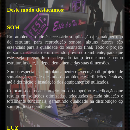
Deste modo destacamos:
SOM
Em ambientes onde é necessário a aplicação de qualquer tipo
de estrutura para reprodução sonora, alguns fatores são
essenciais para a qualidade do resultado final. Todo o projeto
de som, necessita de um estudo prévio do ambiente, para que
este seja preparado e adequado tanto tecnicamente como
estruturalmente, independentemente das suas dimensões.
Somos especialistas no planeamento e execução de projetos de
sonorização, desde o estudo do ambiente e definições técnicas,
até à definição e instalação dos equipamentos utilizados.
Colocamos em cada projeto todo o empenho e dedicação que
resulta em soluções otimizadas, adequadas a cada situação e
totalmente funcionais, garantindo qualidade na distribuição do
som por todo o ambiente.
LUZ