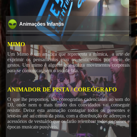
Animações Infantis
MIMO
Um Mimo é um artística que representa a mímica, a arte de
exprimir os pensamentos e/ou os sentimentos por meio de
gestos. Um mimo é alguém que utiliza movimentos corporais
para se comunicar, sem o uso da fala.
ANIMADOR DE PISTA / COREÓGRAFO
O que lhe propomos, são coreografias cadenciadas ao som do
DJ, onde nem o mais tímido dos convidados vai conseguir
resistir. Deixe esta animação contagiar todos os presentes e
leve-os até ao centro da pista, com a distribuição de adereços e
acessórios de vestuário que os farão relembrar todos os países e
épocas musicais possíveis.