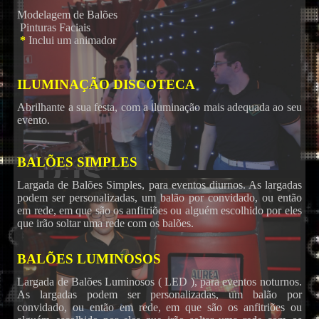
Modelagem de Balões
Pinturas Faciais
*
Inclui um animador
ILUMINAÇÃO DISCOTECA
Abrilhante a sua festa, com a iluminação mais adequada ao seu
evento.
BALÕES SIMPLES
Largada de Balões Simples, para eventos diurnos. As largadas
podem ser personalizadas, um balão por convidado, ou então
em rede, em que são os anfitriões ou alguém escolhido por eles
que irão soltar uma rede com os balões.
BALÕES LUMINOSOS
Karaoke
Largada de Balões Luminosos ( LED ), para eventos noturnos.
As largadas podem ser personalizadas, um balão por
convidado, ou então em rede, em que são os anfitriões ou