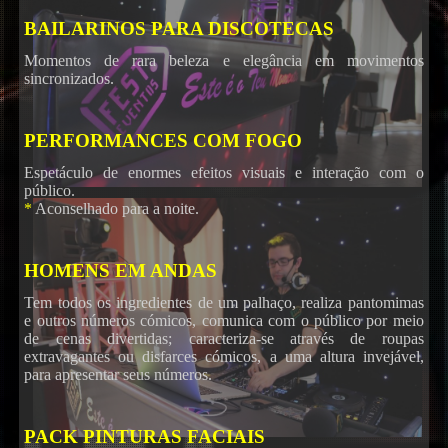
BAILARINOS PARA DISCOTECAS
Momentos de rara beleza e elegância em movimentos
sincronizados.
PERFORMANCES COM FOGO
Espetáculo de enormes efeitos visuais e interação com o
público.
*
Aconselhado para a noite.
HOMENS EM ANDAS
Tem todos os ingredientes de um palhaço, realiza pantomimas
e outros números cómicos, comunica com o público por meio
de cenas divertidas; caracteriza-se através de roupas
extravagantes ou disfarces cómicos, a uma altura invejável,
para apresentar seus números.
PACK PINTURAS FACIAIS