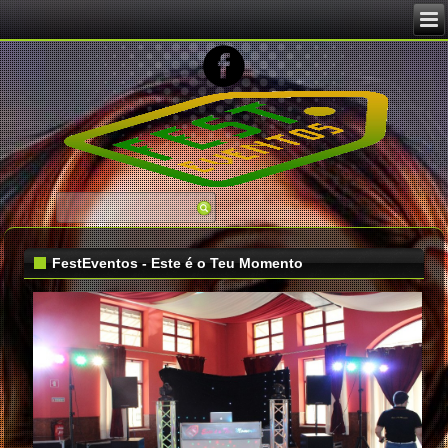
Image 02
FestEventos - Este é o Teu Momento