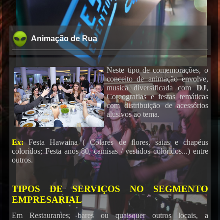
Animação de Rua
Neste tipo de comemorações, o
conceito de animação envolve,
musica diversificada com
DJ
,
Coreografias e festas temáticas
com distribuição de acessórios
alusivos ao tema.
Ex:
Festa Hawaina ( Colares de flores, saias e chapéus
coloridos; Festa anos 80, camisas / vestidos coloridos...) entre
outros.
TIPOS DE SERVIÇOS NO SEGMENTO
EMPRESARIAL
Em Restaurantes, bares ou quaisquer outros locais, a