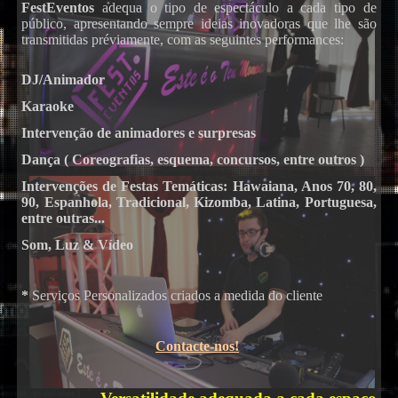
FestEventos
adequa o tipo de espectáculo a cada tipo de
público, apresentando sempre ideias inovadoras que lhe são
DJs
transmitidas préviamente, com as seguintes performances:
DJ/Animador
Karaoke
Intervenção de animadores e surpresas
Dança ( Coreografias, esquema, concursos, entre outros )
Intervenções de Festas Temáticas: Hawaiana, Anos 70, 80,
90, Espanhola, Tradicional, Kizomba, Latina, Portuguesa,
Karaoke
entre outras...
Som, Luz & Vídeo
*
Serviços Personalizados criados a medida do cliente
Contacte-nos!