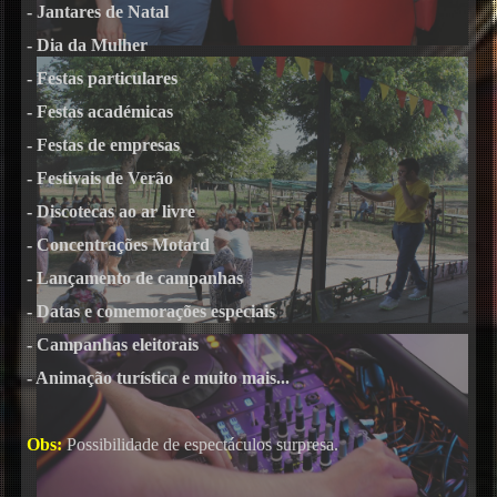
- Jantares de Natal
- Dia da Mulher
- Festas particulares
- Festas académicas
- Festas de empresas
- Festivais de Verão
- Discotecas ao ar livre
- Concentrações Motard
- Lançamento de campanhas
- Datas e comemorações especiais
- Campanhas eleitorais
- Animação turística e muito mais...
Obs:
Possibilidade de espectáculos surpresa.