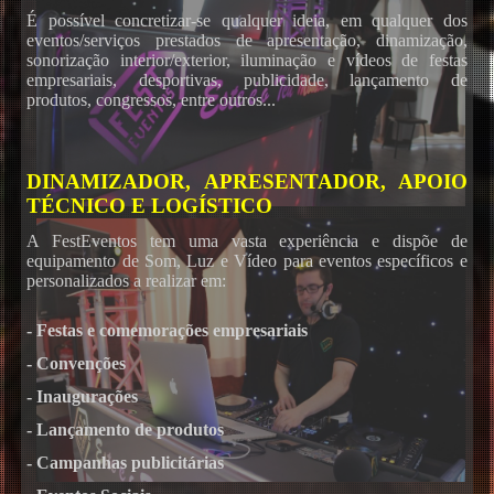
É possível concretizar-se qualquer ideia, em qualquer dos
eventos/serviços prestados de apresentação, dinamização,
sonorização interior/exterior, iluminação e vídeos de festas
empresariais, desportivas, publicidade, lançamento de
produtos, congressos, entre outros...
DINAMIZADOR, APRESENTADOR, APOIO
TÉCNICO E LOGÍSTICO
A FestEventos tem uma vasta experiência e dispõe de
equipamento de Som, Luz e Vídeo para eventos específicos e
personalizados a realizar em:
- Festas e comemorações empresariais
- Convenções
- Inaugurações
- Lançamento de produtos
- Campanhas publicitárias