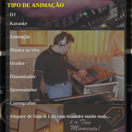
TIPO DE ANIMAÇÃO
- DJ
- Karaoke
- Animação
- Música ao vivo
- Orador
- Dinamizador
- Apresentador
- Coreografias
- Aluguer de Som & Luz com técnico e muito mais...