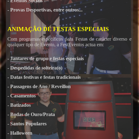
- Eventos Sociais
- Provas Desportivas, entre outros...
ANIMAÇÃO DE FESTAS ESPECIAIS
Com programas específicos para Festas de carácter diverso e
qualquer tipo de Evento, a FestEventos actua em:
- Jantares de grupo e festas especiais
- Despedidas de solteira(o)
- Datas festivas e festas tradicionais
- Passagens de Ano / Reveillon
- Casamentos
- Batizados
- Bodas de Ouro/Prata
- Santos Populares
- Halloween