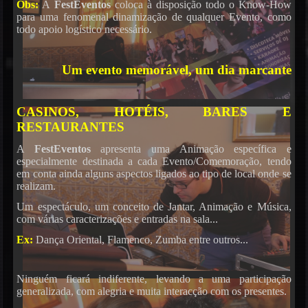
Obs:
A
FestEventos
coloca à disposição todo o Know-How
para uma fenomenal dinamização de qualquer Evento, como
todo apoio logístico necessário.
Um evento memorável, um dia marcante
Karaoke
CASINOS, HOTÉIS, BARES E
RESTAURANTES
A
FestEventos
apresenta uma Animação específica e
especialmente destinada a cada Evento/Comemoração, tendo
em conta ainda alguns aspectos ligados ao tipo de local onde se
realizam.
Um espectáculo, um conceito de Jantar, Animação e Música,
com várias caracterizações e entradas na sala...
Ex:
Dança Oriental, Flamenco, Zumba entre outros...
Ninguém ficará indiferente, levando a uma participação
generalizada, com alegria e muita interacção com os presentes.