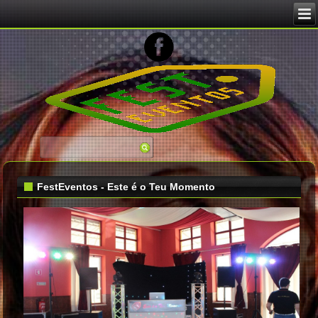
Image 02
FestEventos - Este é o Teu Momento