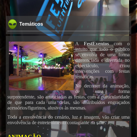
Temáticos
A
FestEventos
com o
intuito que todo o público
se envolva de uma forma
diferenciada e divertida no
espectáculo, criou
intervenções com festas
temáticas.
No decorrer da animação,
de uma forma
surpreendente, são anunciadas as festas, com a particularidade
de que para cada uma delas, são distribuídos engraçados
acessórios/figurinos, alusivos às mesmas.
Toda a envolvência do cenário, luz e imagem, vão criar uma
envolvência de entretenimento contagiante na sala .
ANIMAÇÃO