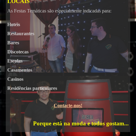
LOCAIS
As Festas Temáticas são especialmente indicadas para:
Hotéis
Restaurantes
Bares
Karaoke
Discotecas
Escolas
Casamentos
Casinos
Residências particulares
Contacte-nos!
Porque está na moda e todos gostam...