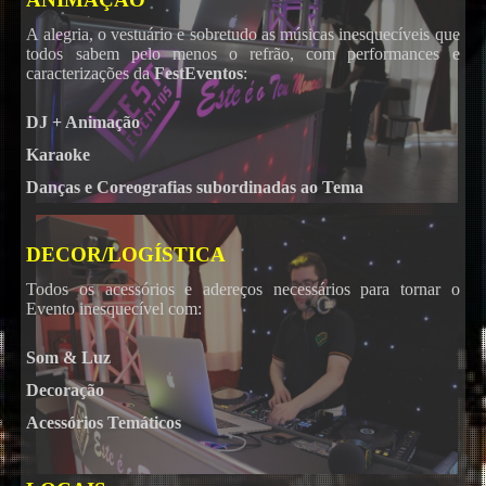
A alegria, o vestuário e sobretudo as músicas inesquecíveis que
todos sabem pelo menos o refrão, com performances e
caracterizações da
FestEventos
:
DJ + Animação
Karaoke
Danças e Coreografias subordinadas ao Tema
DECOR/LOGÍSTICA
Todos os acessórios e adereços necessários para tornar o
Evento inesquecível com:
Som & Luz
Decoração
Acessórios Temáticos