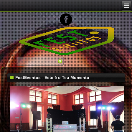
Image 02
FestEventos - Este é o Teu Momento