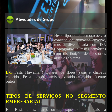
Atividades de Grupo
Neste tipo de comemorações, o
conceito de animação envolve,
musica diversificada com
DJ
,
Coreografias e festas temáticas
com distribuição de acessórios
alusivos ao tema.
Ex:
Festa Hawaina ( Colares de flores, saias e chapéus
coloridos; Festa anos 80, camisas / vestidos coloridos...) entre
outros.
TIPOS DE SERVIÇOS NO SEGMENTO
EMPRESARIAL
Em Restaurantes, bares ou quaisquer outros locais, a