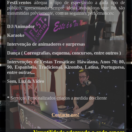
FestEventos
adequa o tipo de espectáculo a cada tipo de
público, apresentando sempre ideias inovadoras que lhe são
DJs
transmitidas préviamente, com as seguintes performances:
DJ/Animador
Karaoke
Intervenção de animadores e surpresas
Dança ( Coreografias, esquema, concursos, entre outros )
Intervenções de Festas Temáticas: Hawaiana, Anos 70, 80,
90, Espanhola, Tradicional, Kizomba, Latina, Portuguesa,
Karaoke
entre outras...
Som, Luz & Vídeo
*
Serviços Personalizados criados a medida do cliente
Contacte-nos!