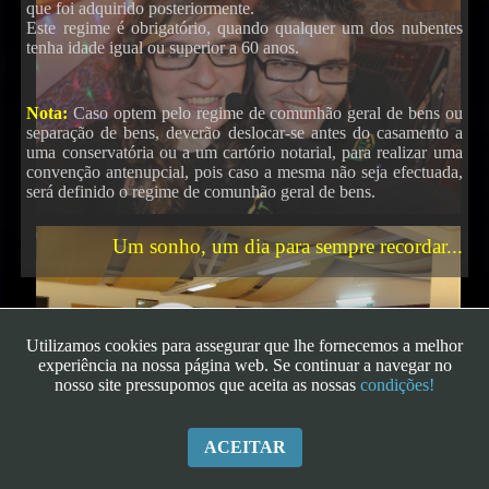
que foi adquirido posteriormente.
Este regime é obrigatório, quando qualquer um dos nubentes
tenha idade igual ou superior a 60 anos.
Nota:
Caso optem pelo regime de comunhão geral de bens ou
separação de bens, deverão deslocar-se antes do casamento a
uma conservatória ou a um cartório notarial, para realizar uma
convenção antenupcial, pois caso a mesma não seja efectuada,
será definido o regime de comunhão geral de bens.
Um sonho, um dia para sempre recordar...
Utilizamos cookies para assegurar que lhe fornecemos a melhor
experiência na nossa página web. Se continuar a navegar no
nosso site pressupomos que aceita as nossas
condições!
ACEITAR
Copyright - 2026
|
FestEventos - Este é o Teu Momento
| Todos os Direitos
Reservados