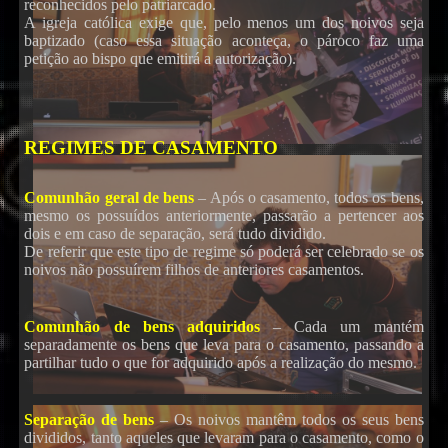
reconhecidos pelo patriarcado.
A igreja católica exige que, pelo menos um dos noivos seja
baptizado (caso essa situação aconteça, o pároco faz uma
petição ao bispo que emitirá a autorização).
REGIMES DE CASAMENTO
Comunhão geral de bens
– Após o casamento, todos os bens,
mesmo os possuídos anteriormente, passarão a pertencer aos
dois e em caso de separação, será tudo dividido.
De referir que este tipo de regime só poderá ser celebrado se os
noivos não possuírem filhos de anteriores casamentos.
Comunhão de bens adquiridos
– Cada um mantém
separadamente os bens que leva para o casamento, passando a
Karaoke
partilhar tudo o que for adquirido após a realização do mesmo.
Separação de bens
– Os noivos mantêm todos os seus bens
divididos, tanto aqueles que levaram para o casamento, como o