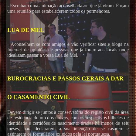
- Escolham uma animação aconselhada ou que já viram. Façam
uma reunião para estabelecerem todos os pormenores.
LUA DE MEL
- Aconselhem-se com amigos e vão verificar sites e blogs na
Internet de opiniões de pessoas que já foram aos locais onde
idealizam passar a vossa Lua de Mel.
BUROCRACIAS E PASSOS GERAIS A DAR
O CASAMENTO CIVIL
Devem dirigir-se juntos à conservatória do registo civil da área
de residência de um dos noivos, com os respectivos bilhetes de
identidade e certidões de nascimento tiradas há menos de seis
meses, para declararem a sua intenção de se casarem e
assinarem os formulários exigidos pela lei portuguesa.