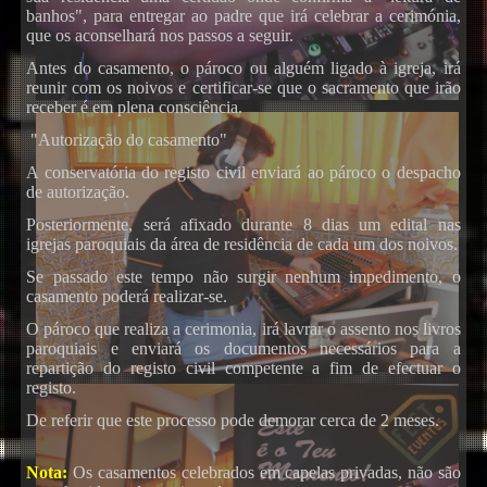
banhos", para entregar ao padre que irá celebrar a cerimónia,
que os aconselhará nos passos a seguir.
Antes do casamento, o pároco ou alguém ligado à igreja, irá
reunir com os noivos e certificar-se que o sacramento que irão
receber é em plena consciência.
"Autorização do casamento"
A conservatória do registo civil enviará ao pároco o despacho
de autorização.
Posteriormente, será afixado durante 8 dias um edital nas
igrejas paroquiais da área de residência de cada um dos noivos.
Se passado este tempo não surgir nenhum impedimento, o
casamento poderá realizar-se.
O pároco que realiza a cerimonia, irá lavrar o assento nos livros
paroquiais e enviará os documentos necessários para a
repartição do registo civil competente a fim de efectuar o
registo.
De referir que este processo pode demorar cerca de 2 meses.
Nota:
Os casamentos celebrados em capelas privadas, não são