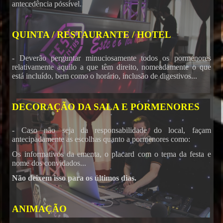
antecedência possível.
QUINTA / RESTAURANTE / HOTEL
- Deverão perguntar minuciosamente todos os pormenores
relativamente aquilo a que têm direito, nomeadamente o que
está incluído, bem como o horário, inclusão de digestivos...
DECORAÇÃO DA SALA E PORMENORES
- Caso não seja da responsabilidade do local, façam
antecipadamente as escolhas quanto a pormenores como:
Os informativos da ementa, o placard com o tema da festa e
nome dos convidados...
Não deixem isso para os últimos dias.
ANIMAÇÃO