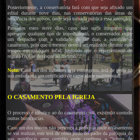
Posteriormente, a conservatória fará com que seja afixado um
edital durante nove dias, nas conservatórias das áreas de
residência dos noivos, onde será tornada pública essa intenção.
Passados estes nove dias, caso não surja ninguém que
apresente qualquer tipo de impedimento, o conservador emite
um despacho com a validade de 90 dias, a autorizar o
casamento, pelo que o mesmo deverá ser realizado durante esse
tempo, em qualquer local, bastando que o representante do
registo civil se desloque ao mesmo.
Nota:
Caso um dos nubentes seja estrangeiro, terá de pedir na
sua embaixada um certificado de capacidade matrimonial.
O CASAMENTO PELA IGREJA
O processo é idêntico ao do casamento civil, existindo contudo
outras burocracias.
Caso um dos noivos não pertença à paróquia onde o casamento
se vai realizar, este terá de obter junto do padre da paróquia da
sua residência uma certidão onde confirma a "leitura de