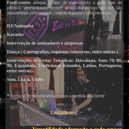
FestEventos
adequa o tipo de espectáculo a cada tipo de
público, apresentando sempre ideias inovadoras que lhe são
DJs
transmitidas préviamente, com as seguintes performances:
DJ/Animador
Karaoke
Intervenção de animadores e surpresas
Dança ( Coreografias, esquema, concursos, entre outros )
Intervenções de Festas Temáticas: Hawaiana, Anos 70, 80,
90, Espanhola, Tradicional, Kizomba, Latina, Portuguesa,
Karaoke
entre outras...
Som, Luz & Vídeo
*
Serviços Personalizados criados a medida do cliente
Contacte-nos!