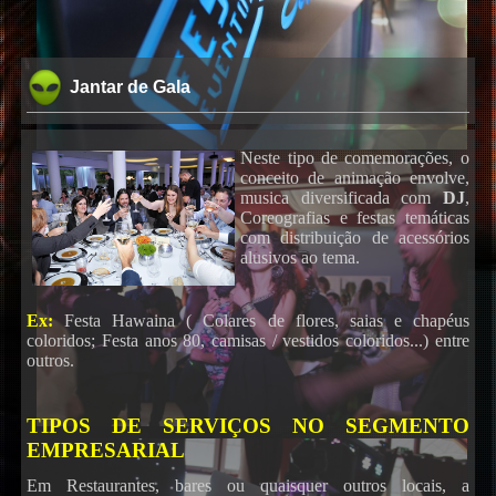
Jantar de Gala
Neste tipo de comemorações, o
conceito de animação envolve,
musica diversificada com
DJ
,
Coreografias e festas temáticas
com distribuição de acessórios
alusivos ao tema.
Ex:
Festa Hawaina ( Colares de flores, saias e chapéus
coloridos; Festa anos 80, camisas / vestidos coloridos...) entre
outros.
TIPOS DE SERVIÇOS NO SEGMENTO
EMPRESARIAL
Em Restaurantes, bares ou quaisquer outros locais, a