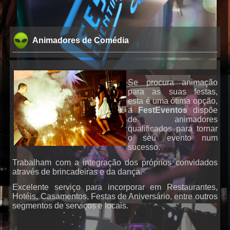
Animadores de Comédia
Se procura animação
para as suas festas,
esta é uma ótima opção,
a
FestEventos
dispõe
de animadores
qualificados para tornar
o seu evento num
sucesso.
DJs
Trabalham com a integração dos próprios convidados
através de brincadeiras e da dança.
Excelente serviço para incorporar em Restaurantes,
Hotéis, Casamentos, Festas de Aniversário, entre outros
segmentos de serviços e locais.