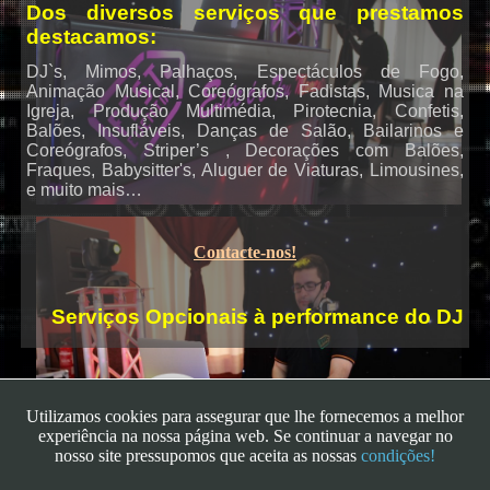
Dos diversos serviços que prestamos
destacamos:
Karaoke
DJ`s, Mimos, Palhaços, Espectáculos de Fogo,
Animação Musical, Coreógrafos, Fadistas, Musica na
Igreja, Produção Multimédia, Pirotecnia, Confetis,
Balões, Insufláveis, Danças de Salão, Bailarinos e
Coreógrafos, Striper’s , Decorações com Balões,
Fraques, Babysitter's, Aluguer de Viaturas, Limousines,
e muito mais…
Contacte-nos!
Serviços Opcionais à performance do DJ
Utilizamos cookies para assegurar que lhe fornecemos a melhor
experiência na nossa página web. Se continuar a navegar no
nosso site pressupomos que aceita as nossas
condições!