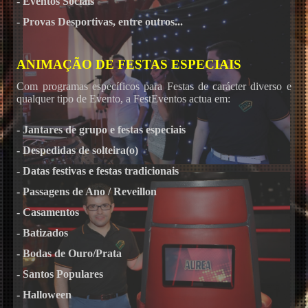
- Eventos Sociais
- Provas Desportivas, entre outros...
ANIMAÇÃO DE FESTAS ESPECIAIS
Com programas específicos para Festas de carácter diverso e
qualquer tipo de Evento, a FestEventos actua em:
- Jantares de grupo e festas especiais
- Despedidas de solteira(o)
- Datas festivas e festas tradicionais
- Passagens de Ano / Reveillon
- Casamentos
- Batizados
- Bodas de Ouro/Prata
- Santos Populares
- Halloween