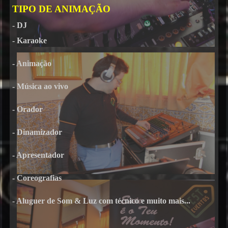
TIPO DE ANIMAÇÃO
- DJ
- Karaoke
- Animação
- Música ao vivo
- Orador
- Dinamizador
- Apresentador
- Coreografias
- Aluguer de Som & Luz com técnico e muito mais...