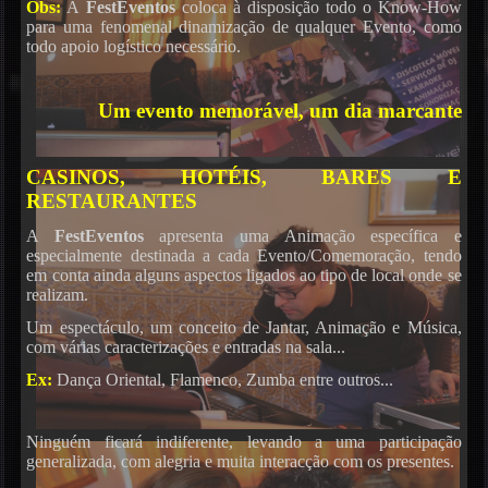
Obs:
A
FestEventos
coloca à disposição todo o Know-How
para uma fenomenal dinamização de qualquer Evento, como
todo apoio logístico necessário.
Um evento memorável, um dia marcante
Karaoke
CASINOS, HOTÉIS, BARES E
RESTAURANTES
A
FestEventos
apresenta uma Animação específica e
especialmente destinada a cada Evento/Comemoração, tendo
em conta ainda alguns aspectos ligados ao tipo de local onde se
realizam.
Um espectáculo, um conceito de Jantar, Animação e Música,
com várias caracterizações e entradas na sala...
Ex:
Dança Oriental, Flamenco, Zumba entre outros...
Ninguém ficará indiferente, levando a uma participação
generalizada, com alegria e muita interacção com os presentes.