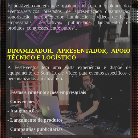
É possível concretizar-se qualquer ideia, em qualquer dos
eventos/serviços prestados de apresentação, dinamização,
sonorização interior/exterior, iluminação e vídeos de festas
empresariais, desportivas, publicidade, lançamento de
produtos, congressos, entre outros...
DINAMIZADOR, APRESENTADOR, APOIO
TÉCNICO E LOGÍSTICO
A FestEventos tem uma vasta experiência e dispõe de
equipamento de Som, Luz e Vídeo para eventos específicos e
personalizados a realizar em:
- Festas e comemorações empresariais
- Convenções
- Inaugurações
- Lançamento de produtos
- Campanhas publicitárias