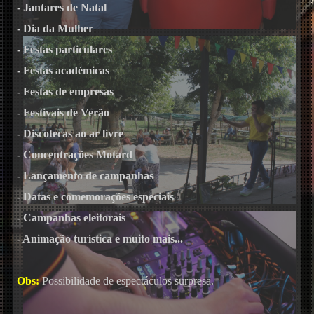
- Jantares de Natal
- Dia da Mulher
- Festas particulares
- Festas académicas
- Festas de empresas
- Festivais de Verão
- Discotecas ao ar livre
- Concentrações Motard
- Lançamento de campanhas
- Datas e comemorações especiais
- Campanhas eleitorais
- Animação turística e muito mais...
Obs:
Possibilidade de espectáculos surpresa.