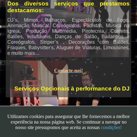
Dos diversos serviços que prestamos
destacamos:
Karaoke
DJ`s, Mimos, Palhaços, Espectáculos de Fogo,
Animação Musical, Coreógrafos, Fadistas, Musica na
Igreja, Produção Multimédia, Pirotecnia, Confetis,
Balões, Insufláveis, Danças de Salão, Bailarinos e
Coreógrafos, Striper’s , Decorações com Balões,
Fraques, Babysitter's, Aluguer de Viaturas, Limousines,
e muito mais…
Contacte-nos!
Serviços Opcionais à performance do DJ
Utilizamos cookies para assegurar que lhe fornecemos a melhor
experiência na nossa página web. Se continuar a navegar no
nosso site pressupomos que aceita as nossas
condições!