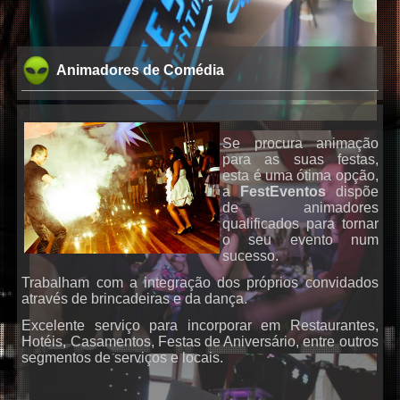
Animadores de Comédia
Se procura animação
para as suas festas,
esta é uma ótima opção,
a
FestEventos
dispõe
de animadores
qualificados para tornar
o seu evento num
sucesso.
DJs
Trabalham com a integração dos próprios convidados
através de brincadeiras e da dança.
Excelente serviço para incorporar em Restaurantes,
Hotéis, Casamentos, Festas de Aniversário, entre outros
segmentos de serviços e locais.