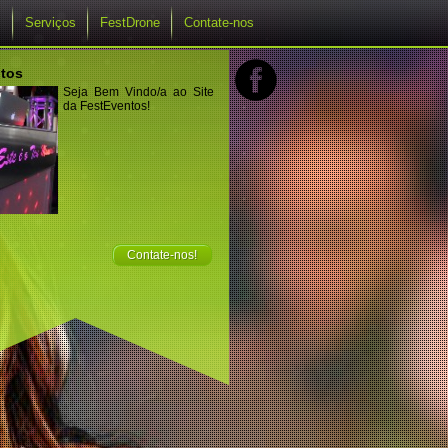
s
Serviços
FestDrone
Contate-nos
tos
Seja Bem Vindo/a ao Site
da FestEventos!
Contate-nos!