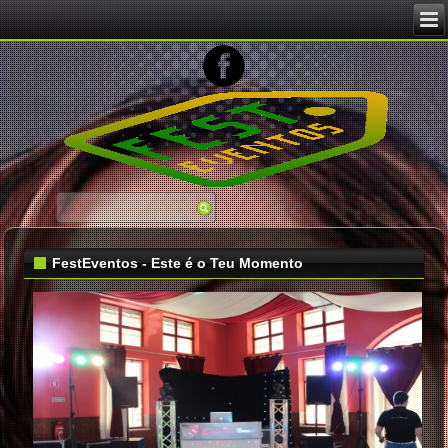
Image 02
FestEventos - Este é o Teu Momento