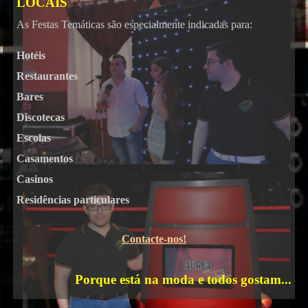
DJs
LOCAIS
As Festas Temáticas são especialmente indicadas para:
Hotéis
Restaurantes
Bares
Discotecas
Karaoke
Escolas
Casamentos
Casinos
Residências particulares
Contacte-nos!
Porque está na moda e todos gostam...