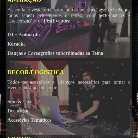
A alegria, o vestuário e sobretudo as músicas inesquecíveis que
todos sabem pelo menos o refrão, com performances e
caracterizações da
FestEventos
:
DJ + Animação
Karaoke
Danças e Coreografias subordinadas ao Tema
DECOR/LOGÍSTICA
Todos os acessórios e adereços necessários para tornar o
Evento inesquecível com:
Som & Luz
Decoração
Acessórios Temáticos