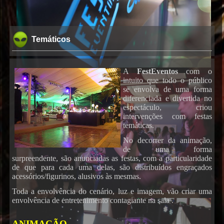
Temáticos
A
FestEventos
com o
intuito que todo o público
se envolva de uma forma
diferenciada e divertida no
espectáculo, criou
intervenções com festas
temáticas.
No decorrer da animação,
de uma forma
surpreendente, são anunciadas as festas, com a particularidade
de que para cada uma delas, são distribuídos engraçados
acessórios/figurinos, alusivos às mesmas.
Toda a envolvência do cenário, luz e imagem, vão criar uma
envolvência de entretenimento contagiante na sala .
ANIMAÇÃO