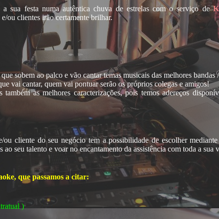
 a sua festa numa autêntica chuva de estrelas com o serviço de
K
e/ou clientes irão certamente brilhar.
ue sobem ao palco e vão cantar temas musicais das melhores bandas / 
oke
ue vai cantar, quem vai pontuar serão os próprios colegas e amigos!
também as melhores caracterizações, pois temos adereços disponívei
ou cliente do seu negócio tem a possibilidade de escolher mediante u
s ao seu talento e voar no encantamento da assistência com toda a sua vo
aoke, que passamos a citar:
ratual )