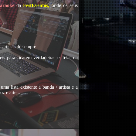
araoke
da
FestEventos
,
onde os seus
artistas de sempre.
s para ficarem verdadeiras estrelas da
ma lista existente a banda / artista e a
z e arte...