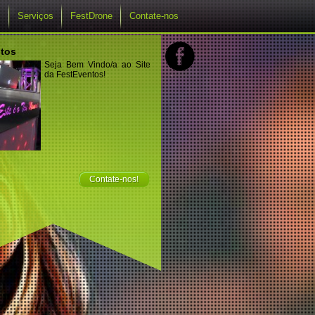
s
Serviços
FestDrone
Contate-nos
tos
Seja Bem Vindo/a ao Site
da FestEventos!
Contate-nos!