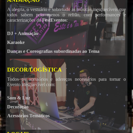
A alegria, o vestuário e sobretudo as músicas inesquecíveis que
todos sabem pelo menos o refrão, com performances e
caracterizações da
FestEventos
:
DJ + Animação
Karaoke
Danças e Coreografias subordinadas ao Tema
DECOR/LOGÍSTICA
Todos os acessórios e adereços necessários para tornar o
Evento inesquecível com:
Som & Luz
Decoração
Acessórios Temáticos