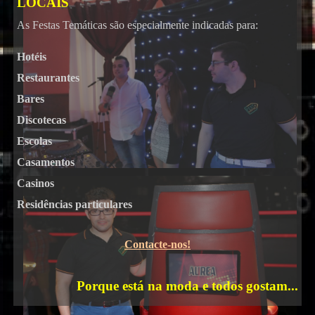
LOCAIS
As Festas Temáticas são especialmente indicadas para:
Hotéis
Restaurantes
Bares
Karaoke
Discotecas
Escolas
Casamentos
Casinos
Residências particulares
Contacte-nos!
Porque está na moda e todos gostam...