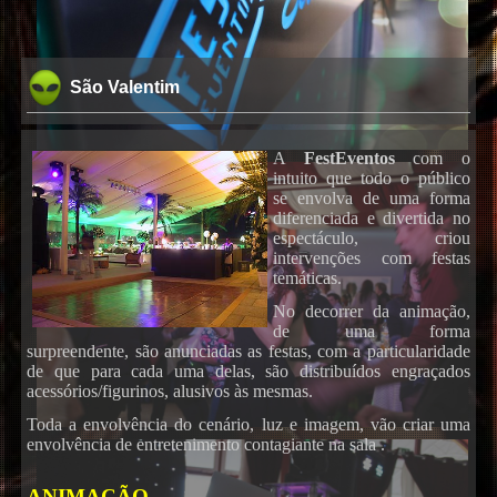
São Valentim
A
FestEventos
com o
intuito que todo o público
se envolva de uma forma
diferenciada e divertida no
espectáculo, criou
intervenções com festas
temáticas.
No decorrer da animação,
de uma forma
surpreendente, são anunciadas as festas, com a particularidade
de que para cada uma delas, são distribuídos engraçados
acessórios/figurinos, alusivos às mesmas.
Toda a envolvência do cenário, luz e imagem, vão criar uma
envolvência de entretenimento contagiante na sala .
ANIMAÇÃO