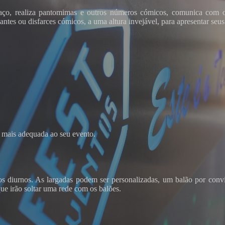
aço, realiza pantomimas e outros números cómicos, comunica com o 
gantes ou disfarces cómicos, a uma altura invejável, para apresentar seu
oke
o mais adequada ao seu evento.
os diurnos. As largadas podem ser personalizadas, um balão por conv
que irão soltar uma rede com os balões.