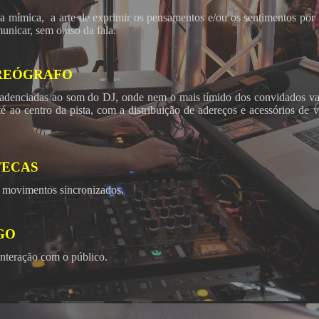
 a mímica, a arte de exprimir os pensamentos e/ou os sentimentos po
unicar, sem o uso da fala.
OREÓGRAFO
adenciadas ao som do DJ, onde nem o mais tímido dos convidados vai 
té ao centro da pista, com a distribuição de adereços e acessórios de 
TECAS
 movimentos sincronizados.
GO
interação com o público.