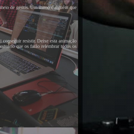
r meio de gestos. Um mimo é alguém que
conseguir resistir. Deixe esta animação
vestuário que os farão relembrar todos os