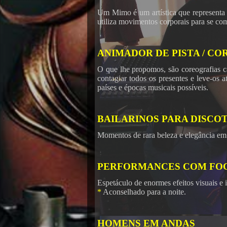
Um Mimo é um artística que representa
utiliza movimentos corporais para se com
ANIMADOR DE PISTA / C
O que lhe propomos, são coreografias c
contagiar todos os presentes e leve-os a
países e épocas musicais possíveis.
BAILARINOS PARA DISCO
Momentos de rara beleza e elegância em
PERFORMANCES COM FO
Espetáculo de enormes efeitos visuais e 
*
Aconselhado para a noite.
HOMENS EM ANDAS