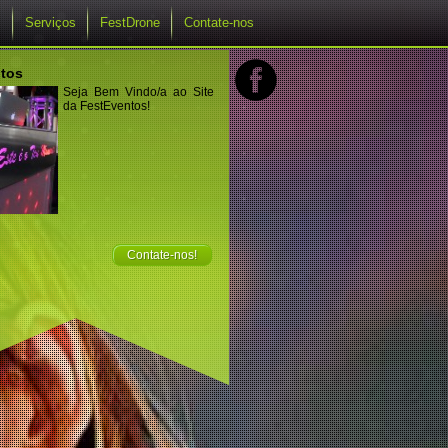
s
Serviços
FestDrone
Contate-nos
tos
Seja Bem Vindo/a ao Site
da FestEventos!
Contate-nos!