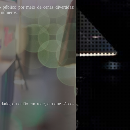
público por meio de cenas divertidas;
s números.
idado, ou então em rede, em que são os