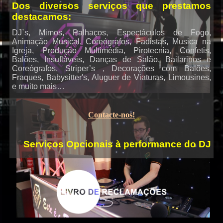
Dos diversos serviços que prestamos
destacamos:
DJ`s, Mimos, Palhaços, Espectáculos de Fogo,
Karaoke
Animação Musical, Coreógrafos, Fadistas, Musica na
Igreja, Produção Multimédia, Pirotecnia, Confetis,
Balões, Insufláveis, Danças de Salão, Bailarinos e
Coreógrafos, Striper’s , Decorações com Balões,
Fraques, Babysitter's, Aluguer de Viaturas, Limousines,
e muito mais…
Contacte-nos!
Serviços Opcionais à performance do DJ