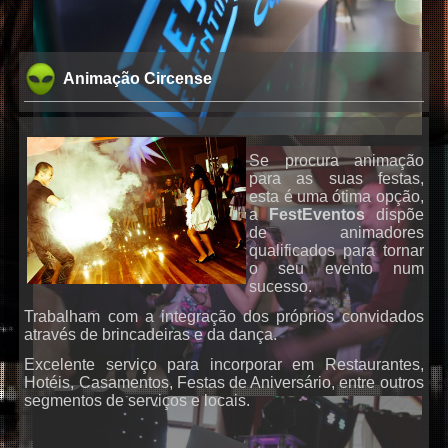
Animação Circense
Se procura animação
para as suas festas,
esta é uma ótima opção,
a
FestEventos
dispõe
de animadores
qualificados para tornar
o seu evento num
sucesso.
DJs
Trabalham com a integração dos próprios convidados
através de brincadeiras e da dança.
Excelente serviço para incorporar em Restaurantes,
Hotéis, Casamentos, Festas de Aniversário, entre outros
segmentos de serviços e locais.